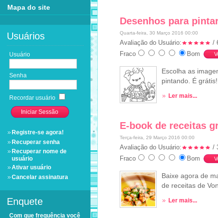
Mapa do site
Desenhos para pintar
Quarta-feira, 30 Março 2016 00:00
Usuários
Avaliação do Usuário:
/ 
Fraco
Bom
Usuário
Escolha as imagen
Senha
pintando. É grátis!
Ler mais...
Recordar usuário
E-book de receitas gr
Registre-se agora!
Terça-feira, 29 Março 2016 00:00
Recuperar senha
Avaliação do Usuário:
/ 
Recuperar nome de
Fraco
Bom
usuário
Ativar usuário
Baixe agora de man
Cancelar assinatura
de receitas de Vo
Enquete
Ler mais...
Com que frequência você