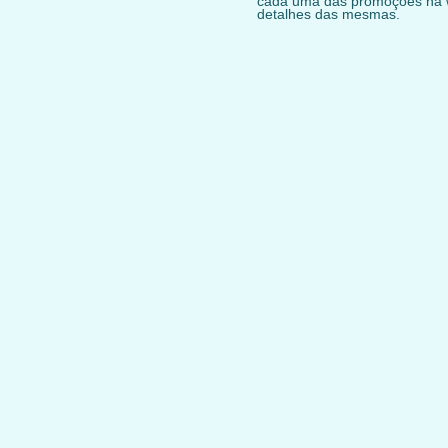
cada uma das promoções na we
detalhes das mesmas.