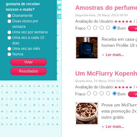
gostaria de receber
Amostras do perfume
nossos e-mails?
Segunda-feira, 28 Março 2016 00:00
Diariamente
Avaliação do Usuário:
/ 
Duas vezes por
semana
Fraco
Bom
Uma vez por semana
Uma vez a cada 15
Receba em casa g
dias
homen Profile 18
Uma vez ao mês
Nunca
Ler mais...
Um McFlurry Kopenha
Quarta-feira, 23 Março 2016 00:00
Avaliação do Usuário:
/ 
Fraco
Bom
Prove um McFlurr
esta promoção 2x1
outro grátis.
Ler mais...