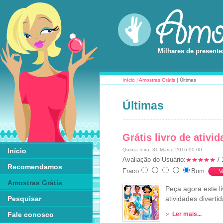
Milhares de presente
Início
|
Amostras Grátis
| Últimas
Últimas
Grátis livro de ativi
Início
Quinta-feira, 31 Março 2016 00:00
Avaliação do Usuário:
/ 
Recomendamos
Fraco
Bom
Amostras Grátis
Peça agora este l
Pesquisar
atividades diverti
Fale conosco
Ler mais...