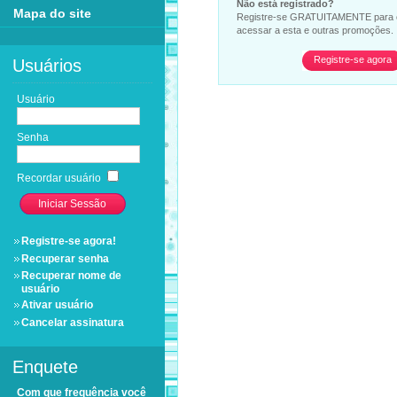
Não está registrado?
Mapa do site
Registre-se GRATUITAMENTE para co
acessar a esta e outras promoções.
Registre-se agora
Usuários
Usuário
Senha
Recordar usuário
Registre-se agora!
Recuperar senha
Recuperar nome de
usuário
Ativar usuário
Cancelar assinatura
Enquete
Com que frequência você