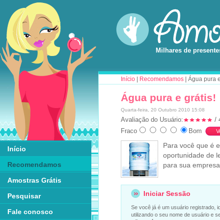
Milhares de presente
Início
|
Recomendamos
| Água pura e
Água pura e grátis!
Quarta-feira, 20 Outubro 2010 15:08
Avaliação do Usuário:
/ 
Fraco
Bom
Para você que é e
Início
oportunidade de l
Recomendamos
para sua empres
Amostras Grátis
Iniciar Sessão
Pesquisar
Se você já é um usuário registrado, i
Fale conosco
utilizando o seu nome de usuário e s