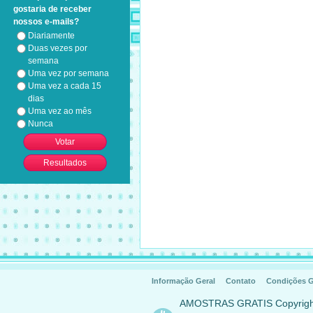
gostaria de receber
nossos e-mails?
Diariamente
Duas vezes por
semana
Uma vez por semana
Uma vez a cada 15
dias
Uma vez ao mês
Nunca
Informação Geral
Contato
Condições G
AMOSTRAS GRATIS Copyrig