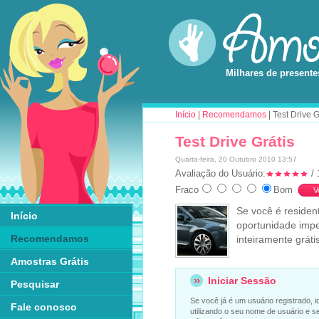
Milhares de presente
Início
|
Recomendamos
| Test Drive G
Test Drive Grátis
Quarta-feira, 20 Outubro 2010 13:57
Avaliação do Usuário:
/ 
Fraco
Bom
Se você é residen
Início
oportunidade impe
Recomendamos
inteiramente grátis
Amostras Grátis
Iniciar Sessão
Pesquisar
Se você já é um usuário registrado, i
Fale conosco
utilizando o seu nome de usuário e s