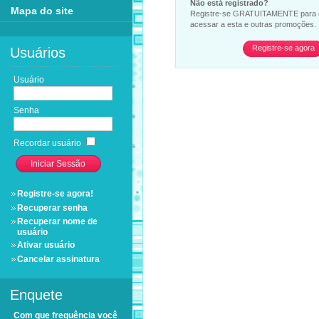
Não está registrado?
Mapa do site
Registre-se GRATUITAMENTE para co
acessar a esta e outras promoções.
Registre-se agora
Usuários
Usuário
Senha
Recordar usuário
Registre-se agora!
Recuperar senha
Recuperar nome de
usuário
Ativar usuário
Cancelar assinatura
Enquete
Com que frequência você