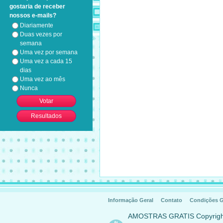
gostaria de receber
nossos e-mails?
Diariamente
Duas vezes por
semana
Uma vez por semana
Uma vez a cada 15
dias
Uma vez ao mês
Nunca
Informação Geral
Contato
Condições G
AMOSTRAS GRATIS Copyrig