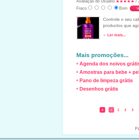
Avaliação do Usuário:
/ 
Fraco
Bom
Controle o seu cab
productos que ago
Ler mais...
Mais promoções...
Agenda dos noivos gráti
Amostras para bebe + pe
Pano de limpeza grátis
Desenhos grátis
«
‹
1
2
3
P