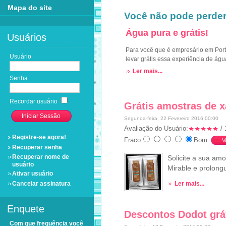
Mapa do site
Você não pode perde
Água pura e grátis!
Usuários
Para você que é empresário em Port
Usuário
levar grátis essa experiência de ág
Ler mais...
Senha
Recordar usuário
Grátis amostras de 
Segunda-feira, 22 Fevereiro 2016 00:00
Avaliação do Usuário:
/ 
Registre-se agora!
Fraco
Bom
Recuperar senha
Recuperar nome de
Solicite a sua am
usuário
Mirable e prolong
Ativar usuário
Cancelar assinatura
Ler mais...
Enquete
Descontos Dodot grá
Com que frequência você