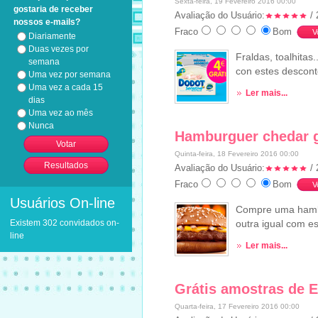
Sexta-feira, 19 Fevereiro 2016 00:00
gostaria de receber
Avaliação do Usuário:
/ 
nossos e-mails?
Fraco
Bom
Diariamente
Duas vezes por
Fraldas, toalhita
semana
con estes descont
Uma vez por semana
Uma vez a cada 15
Ler mais...
dias
Uma vez ao mês
Nunca
Hamburguer chedar g
Quinta-feira, 18 Fevereiro 2016 00:00
Avaliação do Usuário:
/ 
Fraco
Bom
Usuários On-line
Compre uma hambu
Existem 302 convidados on-
outra igual com e
line
Ler mais...
Grátis amostras de E
Quarta-feira, 17 Fevereiro 2016 00:00