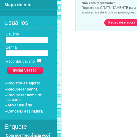
Não está registrado?
Mapa do site
Registre-se GRATUITAMENTE para co
acessar a esta e outras promoções.
Usuários
Registre-se agora
Usuário
Senha
Recordar usuário
Registre-se agora!
Recuperar senha
Recuperar nome de
usuário
Ativar usuário
Cancelar assinatura
Enquete
Com que frequência você