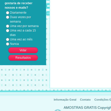
gostaria de receber
nossos e-mails?
Diariamente
Duas vezes por
semana
Uma vez por semana
Uma vez a cada 15
dias
Uma vez ao mês
Nunca
Informação Geral
Contato
Condições G
AMOSTRAS GRATIS Copyrig