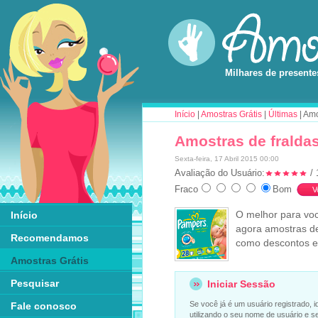
Milhares de presente
Início
|
Amostras Grátis
|
Últimas
| Amo
Amostras de fralda
Sexta-feira, 17 Abril 2015 00:00
Avaliação do Usuário:
/ 
Fraco
Bom
O melhor para vo
Início
agora amostras de
Recomendamos
como descontos e
Amostras Grátis
Pesquisar
Iniciar Sessão
Se você já é um usuário registrado, i
Fale conosco
utilizando o seu nome de usuário e s