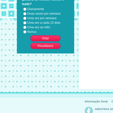
mails?
Diariamente
Duas vezes por semana
Uma vez por semana
Uma vez a cada 15 dias
Uma vez ao mês
Nunca
Informação Geral
AMOSTRAS GRA