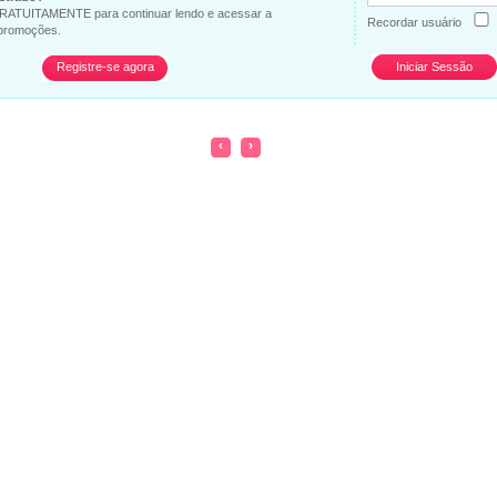
GRATUITAMENTE para continuar lendo e acessar a
Recordar usuário
 promoções.
Registre-se agora
‹
›