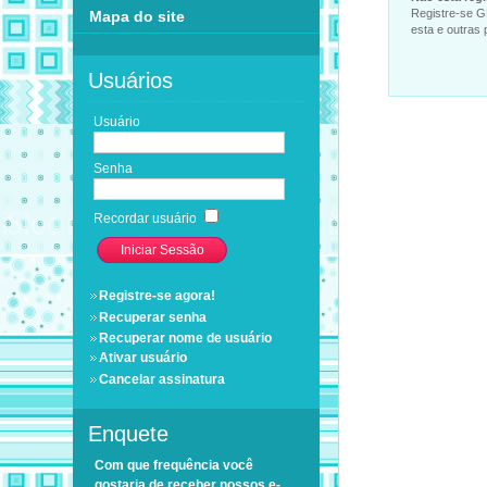
Registre-se 
Mapa do site
esta e outras
Usuários
Usuário
Senha
Recordar usuário
Registre-se agora!
Recuperar senha
Recuperar nome de usuário
Ativar usuário
Cancelar assinatura
Enquete
Com que frequência você
gostaria de receber nossos e-