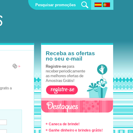
Receba as ofertas
no seu e-mail
Registre-se
para
receber periodicamente
as melhores ofertas de
Amostras Grátis!
ratis a
Caneca de brinde!
Ganhe dinheiro e brindes grátis!